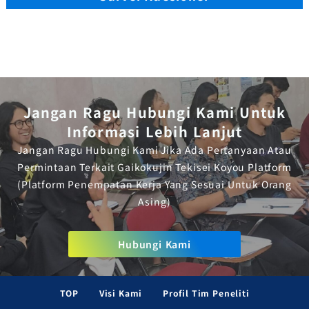
Jangan Ragu Hubungi Kami Untuk
Informasi Lebih Lanjut
Jangan Ragu Hubungi Kami Jika Ada Pertanyaan Atau
Permintaan Terkait Gaikokujin Tekisei Koyou Platform
(Platform Penempatan Kerja Yang Sesuai Untuk Orang
Asing)
Hubungi Kami
TOP
Visi Kami
Profil Tim Peneliti